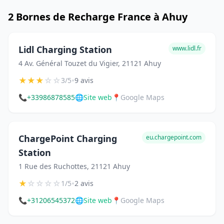
2 Bornes de Recharge France à Ahuy
Lidl Charging Station
www.lidl.fr
4 Av. Général Touzet du Vigier, 21121 Ahuy
★
★
★
☆
☆
•
3/5
9 avis
📞
+33986878585
🌐
Site web
📍
Google Maps
ChargePoint Charging
eu.chargepoint.com
Station
1 Rue des Ruchottes, 21121 Ahuy
★
☆
☆
☆
☆
•
1/5
2 avis
📞
+31206545372
🌐
Site web
📍
Google Maps