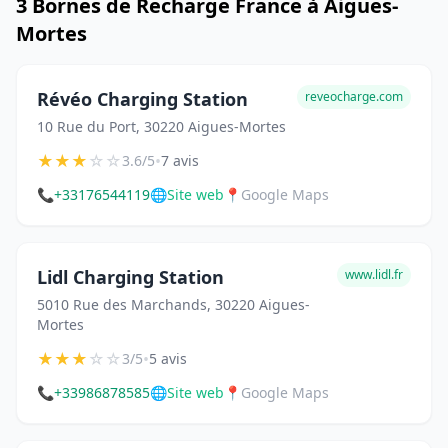
3 Bornes de Recharge France à Aigues-
Mortes
Révéo Charging Station
reveocharge.com
10 Rue du Port, 30220 Aigues-Mortes
★
★
★
☆
☆
•
3.6/5
7 avis
📞
+33176544119
🌐
Site web
📍
Google Maps
Lidl Charging Station
www.lidl.fr
5010 Rue des Marchands, 30220 Aigues-
Mortes
★
★
★
☆
☆
•
3/5
5 avis
📞
+33986878585
🌐
Site web
📍
Google Maps