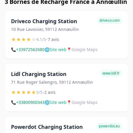
3 Bornes de Recharge France à Annœullin
Driveco Charging Station
driveco.com
10 Rue Lavoisier, 59112 Annœullin
★
★
★
★
☆
•
4.1/5
7 avis
📞
+33972562680
🌐
Site web
📍
Google Maps
Lidl Charging Station
www.lidl.fr
71 Rue Roger Salengro, 59112 Annœullin
★
★
★
★
★
•
5/5
2 avis
📞
+33800900343
🌐
Site web
📍
Google Maps
Powerdot Charging Station
powerdot.eu