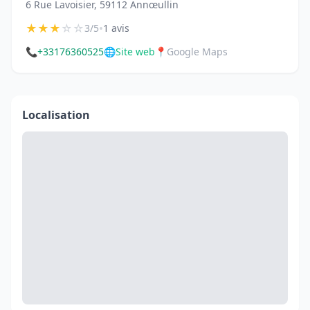
6 Rue Lavoisier, 59112 Annœullin
★
★
★
☆
☆
•
3/5
1 avis
📞
+33176360525
🌐
Site web
📍
Google Maps
Localisation