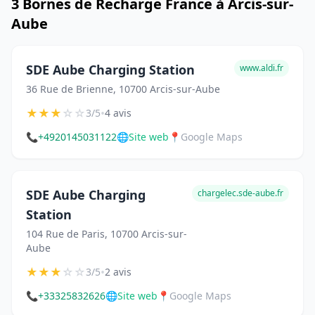
3 Bornes de Recharge France à Arcis-sur-
Aube
SDE Aube Charging Station
www.aldi.fr
36 Rue de Brienne, 10700 Arcis-sur-Aube
★
★
★
☆
☆
•
3/5
4 avis
📞
+4920145031122
🌐
Site web
📍
Google Maps
SDE Aube Charging
chargelec.sde-aube.fr
Station
104 Rue de Paris, 10700 Arcis-sur-
Aube
★
★
★
☆
☆
•
3/5
2 avis
📞
+33325832626
🌐
Site web
📍
Google Maps