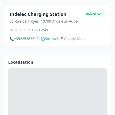
Indelec Charging Station
indelec.com
38 Rue de Troyes, 10700 Arcis-sur-Aube
★
☆
☆
☆
☆
•
1/5
1 avis
📞
+352253636404
🌐
Site web
📍
Google Maps
Localisation