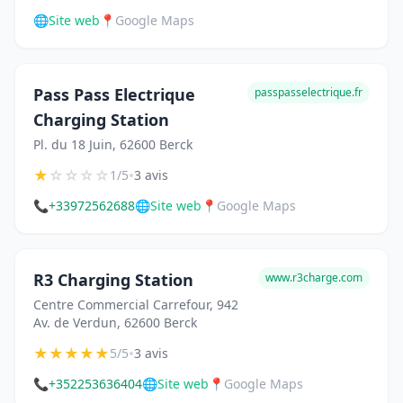
🌐
Site web
📍
Google Maps
Pass Pass Electrique
passpasselectrique.fr
Charging Station
Pl. du 18 Juin, 62600 Berck
★
☆
☆
☆
☆
•
1/5
3 avis
📞
+33972562688
🌐
Site web
📍
Google Maps
R3 Charging Station
www.r3charge.com
Centre Commercial Carrefour, 942
Av. de Verdun, 62600 Berck
★
★
★
★
★
•
5/5
3 avis
📞
+352253636404
🌐
Site web
📍
Google Maps