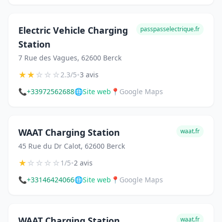
Electric Vehicle Charging
passpasselectrique.fr
Station
7 Rue des Vagues, 62600 Berck
★
★
☆
☆
☆
•
2.3/5
3 avis
📞
+33972562688
🌐
Site web
📍
Google Maps
WAAT Charging Station
waat.fr
45 Rue du Dr Calot, 62600 Berck
★
☆
☆
☆
☆
•
1/5
2 avis
📞
+33146424066
🌐
Site web
📍
Google Maps
WAAT Charging Station
waat.fr