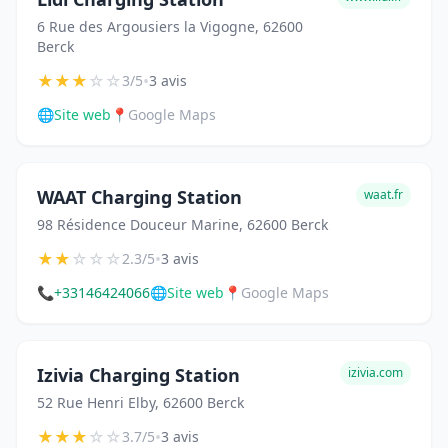
6 Rue des Argousiers la Vigogne, 62600
Berck
★
★
★
☆
☆
•
3/5
3 avis
🌐
Site web
📍
Google Maps
WAAT Charging Station
waat.fr
98 Résidence Douceur Marine, 62600 Berck
★
★
☆
☆
☆
•
2.3/5
3 avis
📞
+33146424066
🌐
Site web
📍
Google Maps
Izivia Charging Station
izivia.com
52 Rue Henri Elby, 62600 Berck
★
★
★
☆
☆
•
3.7/5
3 avis