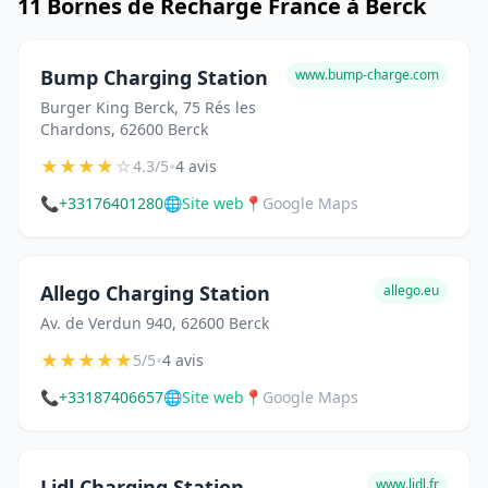
11 Bornes de Recharge France à Berck
Bump Charging Station
www.bump-charge.com
Burger King Berck, 75 Rés les
Chardons, 62600 Berck
★
★
★
★
☆
•
4.3/5
4 avis
📞
+33176401280
🌐
Site web
📍
Google Maps
Allego Charging Station
allego.eu
Av. de Verdun 940, 62600 Berck
★
★
★
★
★
•
5/5
4 avis
📞
+33187406657
🌐
Site web
📍
Google Maps
Lidl Charging Station
www.lidl.fr