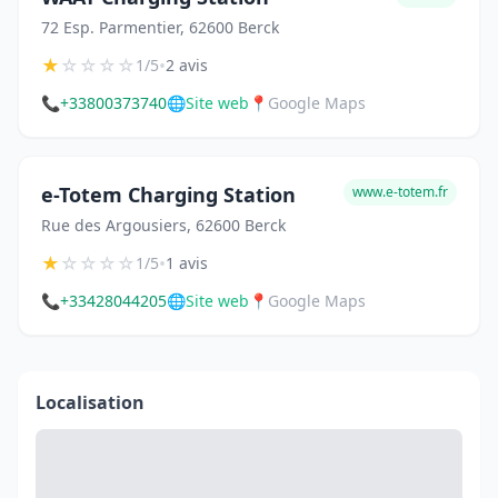
72 Esp. Parmentier, 62600 Berck
★
☆
☆
☆
☆
•
1/5
2 avis
📞
+33800373740
🌐
Site web
📍
Google Maps
e-Totem Charging Station
www.e-totem.fr
Rue des Argousiers, 62600 Berck
★
☆
☆
☆
☆
•
1/5
1 avis
📞
+33428044205
🌐
Site web
📍
Google Maps
Localisation