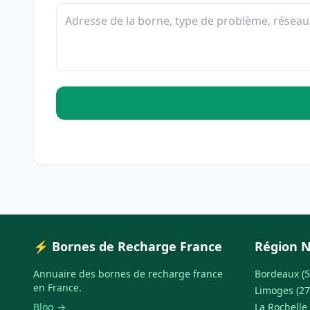
⚡ Bornes de Recharge France
Région N
Annuaire des bornes de recharge france
Bordeaux (5
en France.
Limoges (27
Blog →
La Rochelle 