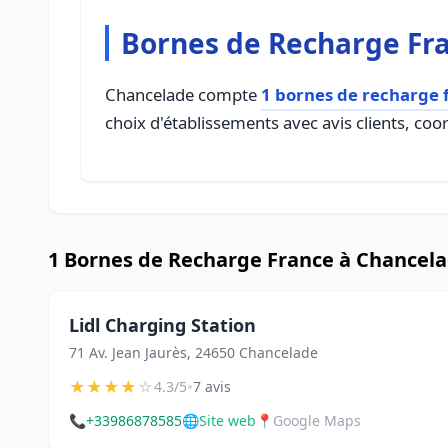
Bornes de Recharge Fr
Chancelade compte
1 bornes de recharge 
choix d'établissements avec avis clients, coo
1 Bornes de Recharge France à Chancel
Lidl Charging Station
71 Av. Jean Jaurès, 24650 Chancelade
★
★
★
★
☆
•
4.3/5
7 avis
📞
+33986878585
🌐
Site web
📍
Google Maps