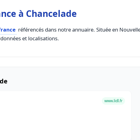
ance à Chancelade
france
référencés dans notre annuaire. Située en Nouvelle A
rdonnées et localisations.
ade
www.lidl.fr