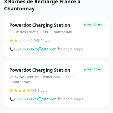
3 Bornes de Recharge France à
Chantonnay
Powerdot Charging Station
powerdot.eu
3 Rue des Forêtis, 85110 Chantonnay
★
★
☆
☆
☆
•
2.5/5
2 avis
📞
+33176360525
🌐
Site web
📍
Google Maps
Powerdot Charging Station
powerdot.eu
45-47 Av. Georges Clemenceau, 85110
Chantonnay
★
★
★
★
★
•
5/5
1 avis
📞
+33176360525
🌐
Site web
📍
Google Maps