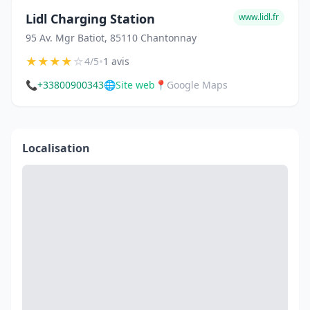
Lidl Charging Station
www.lidl.fr
95 Av. Mgr Batiot, 85110 Chantonnay
★
★
★
★
☆
•
4/5
1 avis
📞
+33800900343
🌐
Site web
📍
Google Maps
Localisation