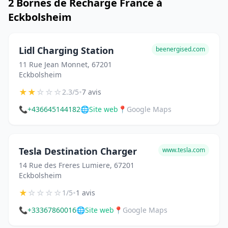
2 Bornes de Recharge France à
Eckbolsheim
Lidl Charging Station
beenergised.com
11 Rue Jean Monnet, 67201
Eckbolsheim
★
★
☆
☆
☆
•
2.3/5
7 avis
📞
+436645144182
🌐
Site web
📍
Google Maps
Tesla Destination Charger
www.tesla.com
14 Rue des Freres Lumiere, 67201
Eckbolsheim
★
☆
☆
☆
☆
•
1/5
1 avis
📞
+33367860016
🌐
Site web
📍
Google Maps