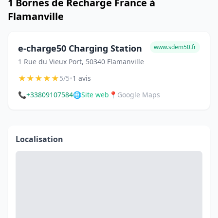
1 Bornes de Recharge France à
Flamanville
e-charge50 Charging Station
www.sdem50.fr
1 Rue du Vieux Port, 50340 Flamanville
★
★
★
★
★
•
5/5
1 avis
📞
+33809107584
🌐
Site web
📍
Google Maps
Localisation